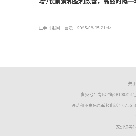
增?长前景和盈利改善，高盛时隔一
证券时报网
曹晨
2025-08-05 21:44
关
备案号：
粤ICP备09109218
违法和不良信息举报电话：0755-83
深圳证券