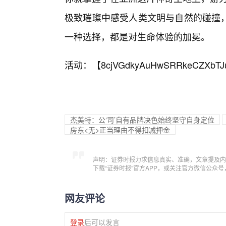
极致璀璨中感受人类文明与自然的碰撞，
一种选择，都是对生命体验的加冕。
活动：【
8cjVGdkyAuHwSRRkeCZXbTJ
杰美特：公‘司’自有品牌决色始终坚守自身定位
房东<无>正当理由不得扣减押金
声明：证券时报力求信息真实、准确，文章提及内
下载“证券时报”官方APP，或关注官方微信公众
网友评论
登录
后可以发言