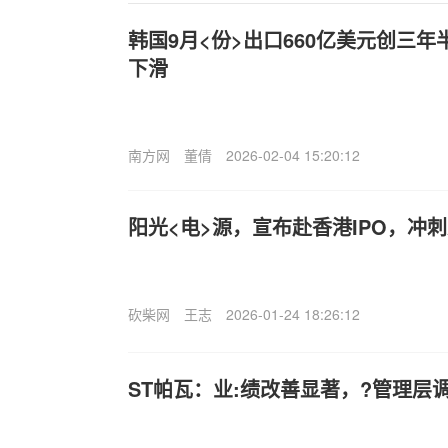
韩国9月<份>出口660亿美元创三
下滑
南方网
董倩
2026-02-04 15:20:12
阳光<电>源，宣布赴香港IPO，冲刺A
砍柴网
王志
2026-01-24 18:26:12
ST帕瓦：业:绩改善显著，?管理层